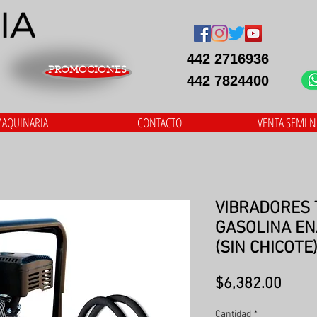
442 2716936
PROMOCIONES
442 7824400
AQUINARIA
CONTACTO
VENTA SEMI 
VIBRADORES 
GASOLINA EN
(SIN CHICOTE
Preci
$6,382.00
Cantidad
*